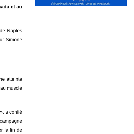
nada et au
t de Naples
neur Simone
ne atteinte
2 au muscle
», a confié
a campagne
r la fin de