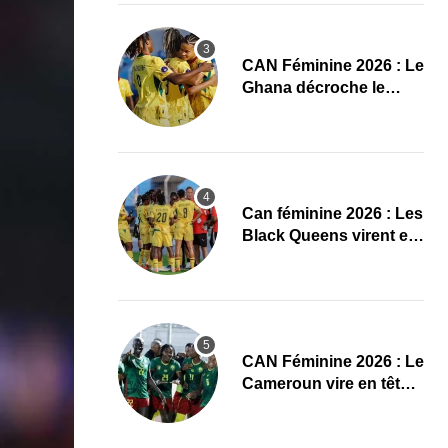
CAN Féminine 2026 : Le
Ghana décroche le
dernier ticket pour les
quarts, le Cap-Vert finit
bien
‎Can féminine 2026 : Les
Black Queens virent en
tête à la pause face aux
Maliennes
CAN Féminine 2026 : Le
Cameroun vire en tête
face au Cap-Vert à la
pause