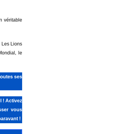
n véritable
. Les Lions
Mondial, le
toutes ses
 ! Activez
isser vous
aravant !