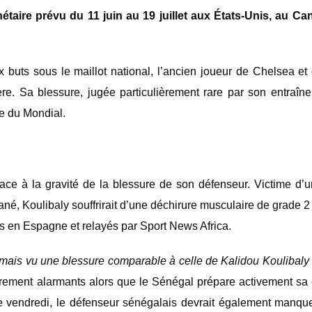
taire prévu du 11 juin au 19 juillet aux États-Unis, au Ca
x buts sous le maillot national, l’ancien joueur de Chelsea e
ière. Sa blessure, jugée particulièrement rare par son entraî
he du Mondial.
face à la gravité de la blessure de son défenseur. Victime d’u
é, Koulibaly souffrirait d’une déchirure musculaire de grade 
s en Espagne et relayés par Sport News Africa.
amais vu une blessure comparable à celle de Kalidou Koulibaly
èrement alarmants alors que le Sénégal prépare activement s
ce vendredi, le défenseur sénégalais devrait également manque