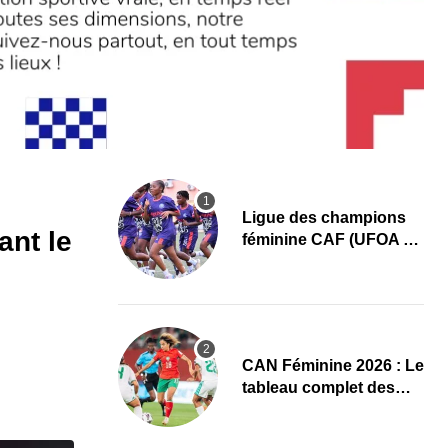
Ligue des champions
ant le
féminine CAF (UFOA A)
: L’AS Bolonta lance sa
conquête de l’Afrique
en Gambie
CAN Féminine 2026 : Le
tableau complet des
quarts de finale