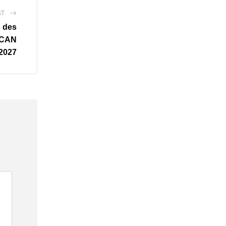
ST
s des
a CAN
2027