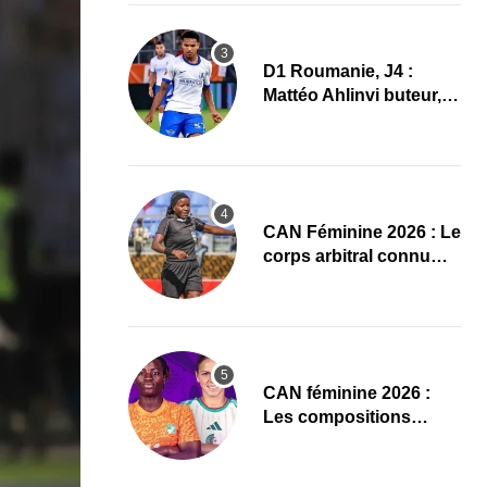
D1 Roumanie, J4 :
Mattéo Ahlinvi buteur,
Farul Constanța
s’impose
‎CAN Féminine 2026 : Le
corps arbitral connu
pour Maroc–Afrique du
Sud
‎CAN féminine 2026 :
Les compositions
officielles de Côte
d’Ivoire – Algérie