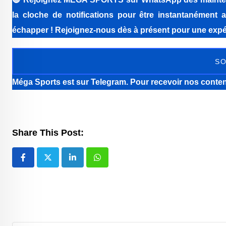
la cloche de notifications pour être instantanément a
échapper ! Rejoignez-nous dès à présent pour une expér
SO
Méga Sports
est sur Telegram. Pour recevoir nos conten
Share This Post:
LinkedIn
Whatsapp