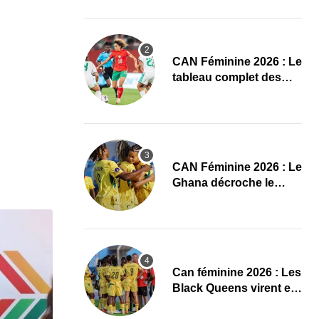
conquête de l’Afrique
en Gambie
CAN Féminine 2026 : Le
tableau complet des
quarts de finale
CAN Féminine 2026 : Le
Ghana décroche le
dernier ticket pour les
quarts, le Cap-Vert finit
bien
‎Can féminine 2026 : Les
Black Queens virent en
tête à la pause face aux