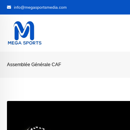
Skip
info@megasportsmedia.com
to
content
Assemblée Générale CAF