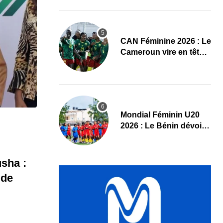
Maliennes
CAN Féminine 2026 : Le
Cameroun vire en tête
face au Cap-Vert à la
pause
Mondial Féminin U20
2026 : Le Bénin dévoile
sa liste officielle pour la
Pologne
sha :
 de