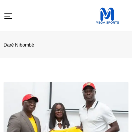
Skip
to
content
Daré Nibombé