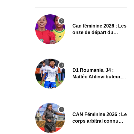
Mondial 2027 !
‎Can féminine 2026 : Les
onze de départ du
Maroc-Afrique du Sud
D1 Roumanie, J4 :
Mattéo Ahlinvi buteur,
Farul Constanța
s’impose
‎CAN Féminine 2026 : Le
corps arbitral connu
pour Maroc–Afrique du