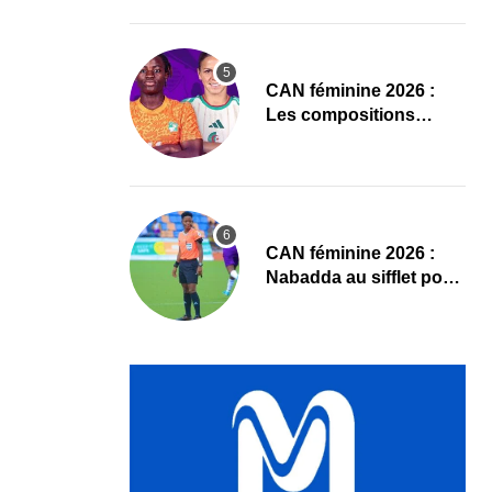
Sud
‎CAN féminine 2026 :
Les compositions
officielles de Côte
d’Ivoire – Algérie
‎CAN féminine 2026 :
Nabadda au sifflet pour
Côte d’Ivoire – Algérie