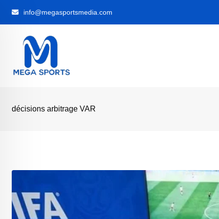
Skip
info@megasportsmedia.com
to
content
décisions arbitrage VAR