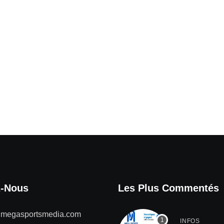
z-Nous
Les Plus Commentés
@megasportsmedia.com
INFOS