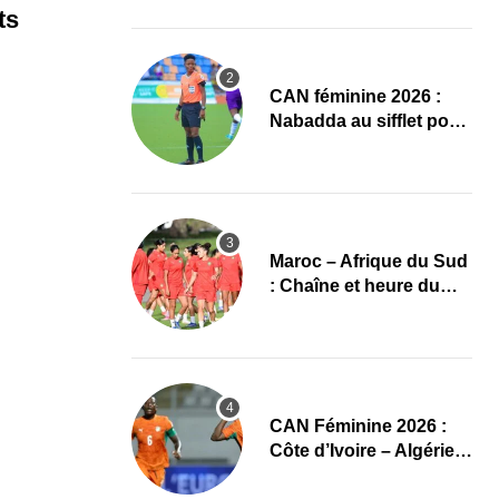
d’Ivoire – Algérie
ts
‎CAN féminine 2026 :
Nabadda au sifflet pour
Côte d’Ivoire – Algérie
Maroc – Afrique du Sud
: Chaîne et heure du
quart de finale de la
CAN Féminine 2026
CAN Féminine 2026 :
Côte d’Ivoire – Algérie,
chaîne et heure du