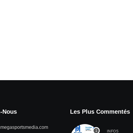
z-Nous
Les Plus Commentés
@megasportsmedia.com
INFOS