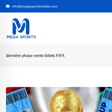
Skip
info@megasportsmedia.com
to
content
dernière phase vente billets FIFA