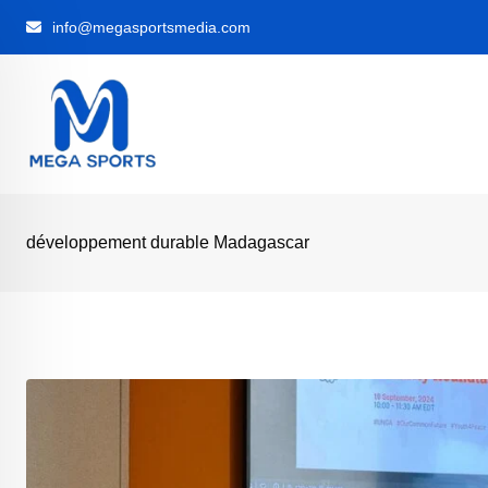
Skip
info@megasportsmedia.com
to
content
développement durable Madagascar