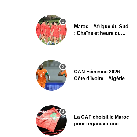
Maroc – Afrique du Sud
: Chaîne et heure du
quart de finale de la
CAN Féminine 2026
CAN Féminine 2026 :
Côte d’Ivoire – Algérie,
chaîne et heure du
premier quart de finale
La CAF choisit le Maroc
pour organiser une
nouvelle CAN (Officiel)