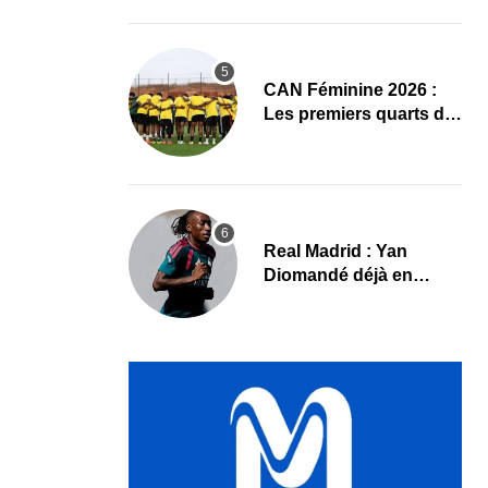
CAN Féminine 2026 :
Les premiers quarts de
finale ce samedi 8 août,
le programme
Real Madrid : Yan
Diomandé déjà en
action, les premières
images