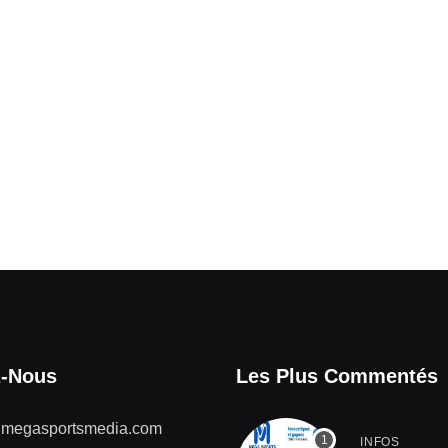
z-Nous
Les Plus Commentés
@megasportsmedia.com
INFOS