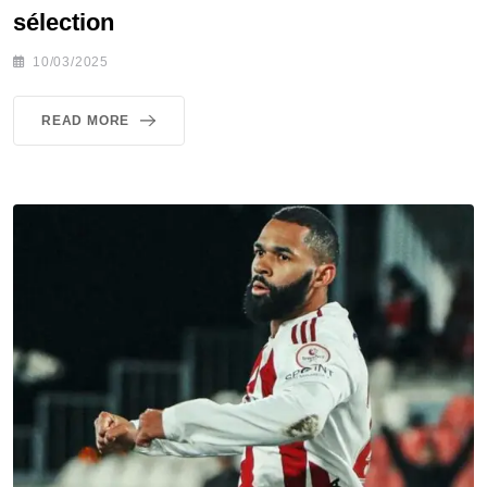
sélection
10/03/2025
READ MORE