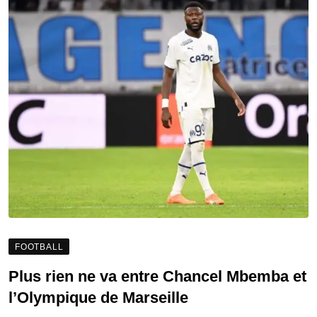
FOOTBALL
Plus rien ne va entre Chancel Mbemba et
l’Olympique de Marseille