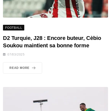
FOOTBALL
D2 Turquie, J28 : Encore buteur, Cèbio
Soukou maintient sa bonne forme
07/03/2025
READ MORE