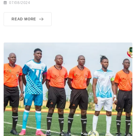
07/08/2024
READ MORE