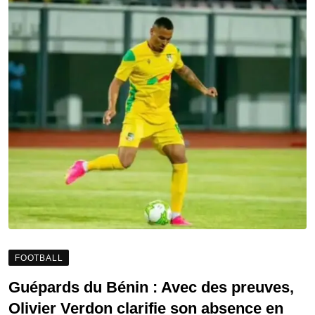
FOOTBALL
Guépards du Bénin : Avec des preuves,
Olivier Verdon clarifie son absence en