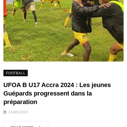
FOOTBALL
UFOA B U17 Accra 2024 : Les jeunes
Guépards progressent dans la
préparation
14/05/2024