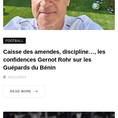
FOOTBALL
Caisse des amendes, discipline…, les
confidences Gernot Rohr sur les
Guépards du Bénin
30/11/2024
READ MORE