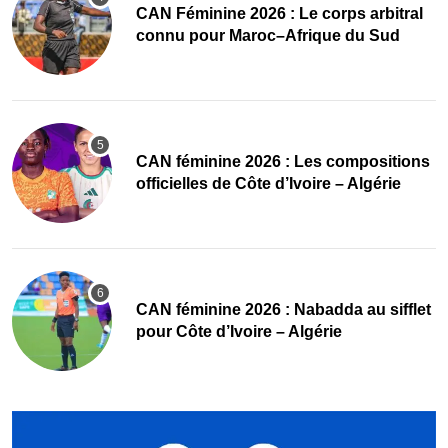
‎CAN Féminine 2026 : Le corps arbitral
connu pour Maroc–Afrique du Sud
‎CAN féminine 2026 : Les compositions
officielles de Côte d’Ivoire – Algérie
‎CAN féminine 2026 : Nabadda au sifflet
pour Côte d’Ivoire – Algérie