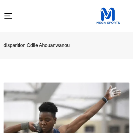
Skip
to
content
disparition Odile Ahouanwanou