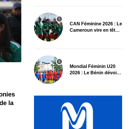
Maliennes
CAN Féminine 2026 : Le
Cameroun vire en tête
face au Cap-Vert à la
pause
Mondial Féminin U20
2026 : Le Bénin dévoile
sa liste officielle pour la
Pologne
onies
de la