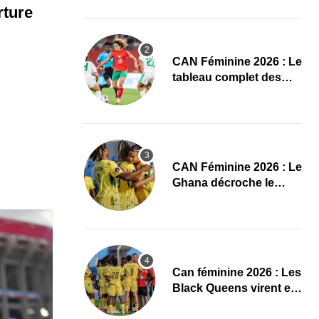
conquête de l’Afrique
rture
en Gambie
CAN Féminine 2026 : Le
tableau complet des
quarts de finale
CAN Féminine 2026 : Le
Ghana décroche le
dernier ticket pour les
quarts, le Cap-Vert finit
bien
‎Can féminine 2026 : Les
Black Queens virent en
tête à la pause face aux