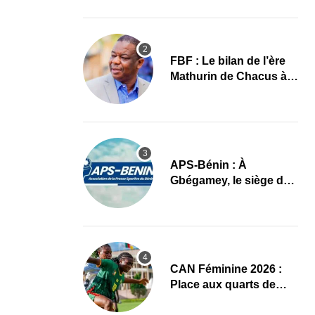
images
FBF : Le bilan de l’ère
Mathurin de Chacus à
l’aube d’un nouveau
cycle
APS-Bénin : À
Gbégamey, le siège de
la Fédération de
Bodybuilding prêt à
accueillir l’AG élective
2026
CAN Féminine 2026 :
Place aux quarts de
finale, le programme