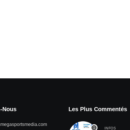
z-Nous
Les Plus Commentés
@megasportsmedia.com
INFOS