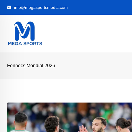
Skip
info@megasportsmedia.com
to
content
Fennecs Mondial 2026