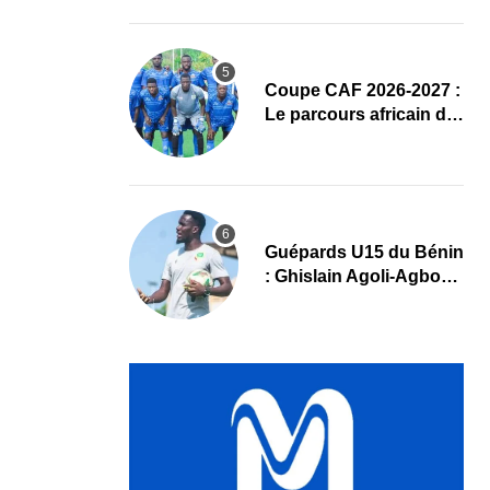
complet
Coupe CAF 2026-2027 :
Le parcours africain de
l’ASPAC avant son
grand retour
Guépards U15 du Bénin
: Ghislain Agoli-Agbo
dresse un bilan positif
et mise sur la relève