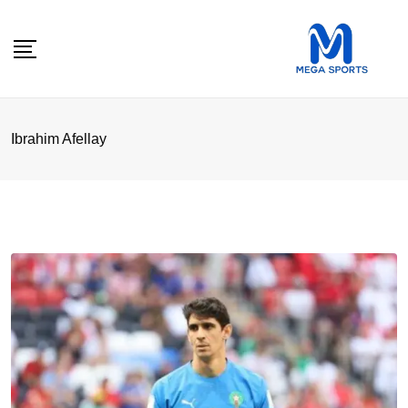
Skip
to
content
Ibrahim Afellay