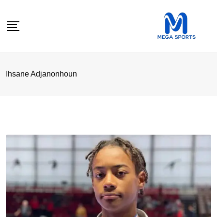
Skip
to
content
Ihsane Adjanonhoun