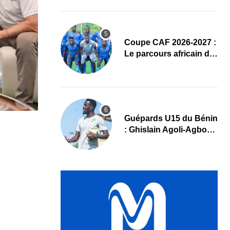
complet
Coupe CAF 2026-2027 :
Le parcours africain de
l’ASPAC avant son
grand retour
Guépards U15 du Bénin
: Ghislain Agoli-Agbo
dresse un bilan positif
et mise sur la relève