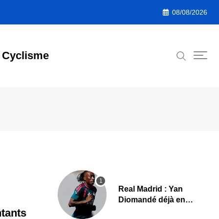
08/08/2026
Cyclisme
Real Madrid : Yan
Diomandé déjà en
action, les premières
ntants