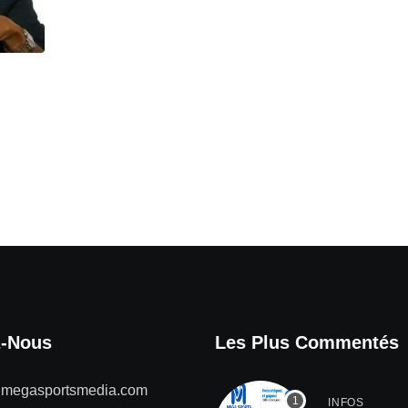
z-Nous
Les Plus Commentés
@megasportsmedia.com
INFOS