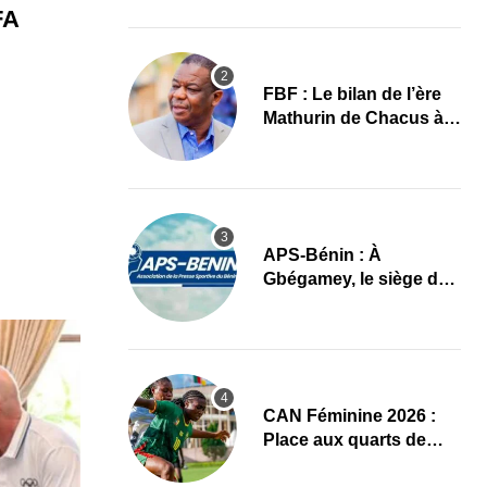
images
FA
FBF : Le bilan de l’ère
Mathurin de Chacus à
l’aube d’un nouveau
cycle
APS-Bénin : À
Gbégamey, le siège de
la Fédération de
Bodybuilding prêt à
accueillir l’AG élective
2026
CAN Féminine 2026 :
Place aux quarts de
finale, le programme