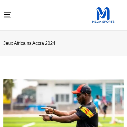
Skip
to
content
Jeux Africains Accra 2024