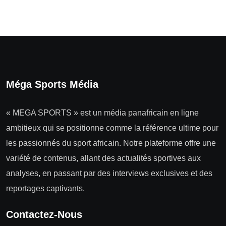
Méga Sports Média
« MEGA SPORTS » est un média panafricain en ligne
ambitieux qui se positionne comme la référence ultime pour
les passionnés du sport africain. Notre plateforme offre une
variété de contenus, allant des actualités sportives aux
analyses, en passant par des interviews exclusives et des
reportages captivants.
Contactez-Nous