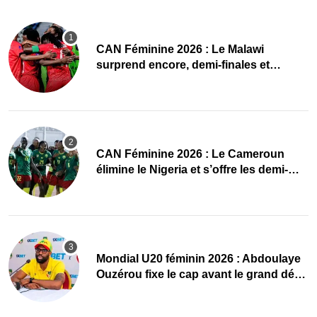
CAN Féminine 2026 : Le Malawi
surprend encore, demi-finales et
Mondial pour les Scorchers !
CAN Féminine 2026 : Le Cameroun
élimine le Nigeria et s’offre les demi-
finales et le Mondial
Mondial U20 féminin 2026 : Abdoulaye
Ouzérou fixe le cap avant le grand défi
des Amazones