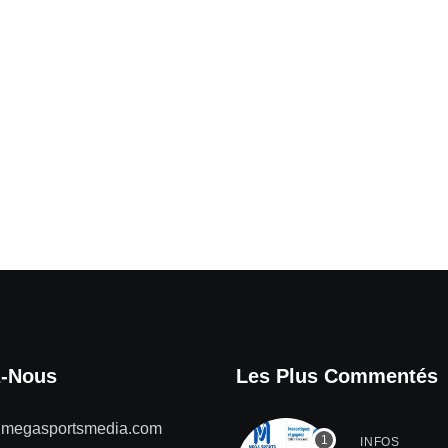
z-Nous
Les Plus Commentés
@megasportsmedia.com
INFOS