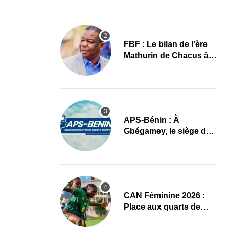
images
FBF : Le bilan de l’ère
Mathurin de Chacus à
l’aube d’un nouveau
cycle
APS-Bénin : À
Gbégamey, le siège de
la Fédération de
Bodybuilding prêt à
accueillir l’AG élective
2026
CAN Féminine 2026 :
Place aux quarts de
finale, le programme