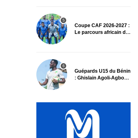
complet
Coupe CAF 2026-2027 :
Le parcours africain de
l’ASPAC avant son
grand retour
Guépards U15 du Bénin
: Ghislain Agoli-Agbo
dresse un bilan positif
et mise sur la relève