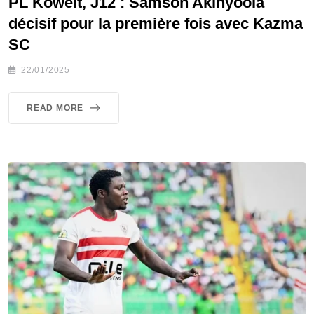
PL Koweït, J12 : Samson Akinyoola
décisif pour la première fois avec Kazma
SC
22/01/2025
READ MORE