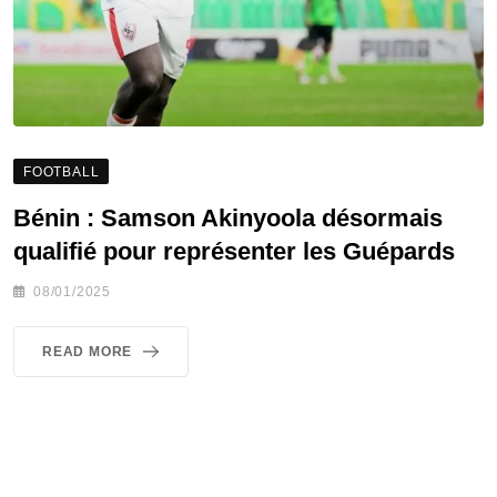
FOOTBALL
Bénin : Samson Akinyoola désormais
qualifié pour représenter les Guépards
08/01/2025
READ MORE