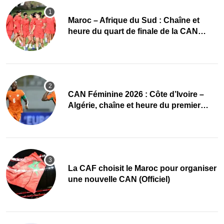
Maroc – Afrique du Sud : Chaîne et
heure du quart de finale de la CAN
Féminine 2026
CAN Féminine 2026 : Côte d’Ivoire –
Algérie, chaîne et heure du premier
quart de finale
La CAF choisit le Maroc pour organiser
une nouvelle CAN (Officiel)