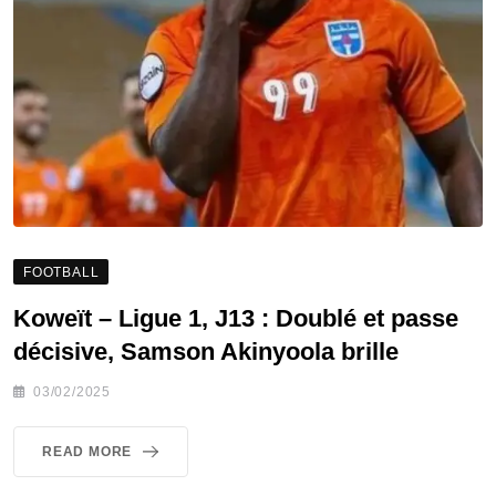
FOOTBALL
Koweït – Ligue 1, J13 : Doublé et passe
décisive, Samson Akinyoola brille
03/02/2025
READ MORE