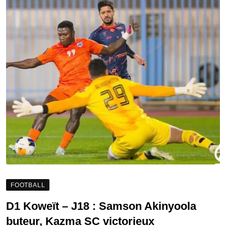
FOOTBALL
D1 Koweït – J18 : Samson Akinyoola
buteur, Kazma SC victorieux