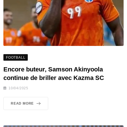
FOOTBALL
Encore buteur, Samson Akinyoola
continue de briller avec Kazma SC
10/04/2025
READ MORE