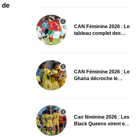
conquête de l’Afrique
e de
en Gambie
CAN Féminine 2026 : Le
tableau complet des
quarts de finale
CAN Féminine 2026 : Le
Ghana décroche le
dernier ticket pour les
quarts, le Cap-Vert finit
bien
‎Can féminine 2026 : Les
Black Queens virent en
tête à la pause face aux