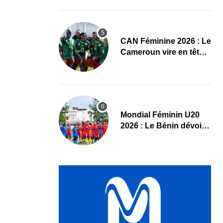
Maliennes
CAN Féminine 2026 : Le
Cameroun vire en tête
face au Cap-Vert à la
pause
Mondial Féminin U20
2026 : Le Bénin dévoile
sa liste officielle pour la
Pologne