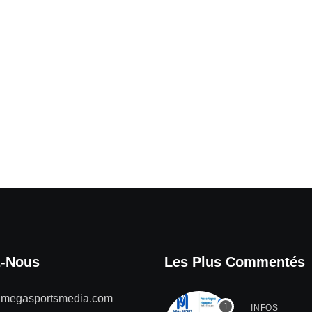
z-Nous
Les Plus Commentés
@megasportsmedia.com
INFOS