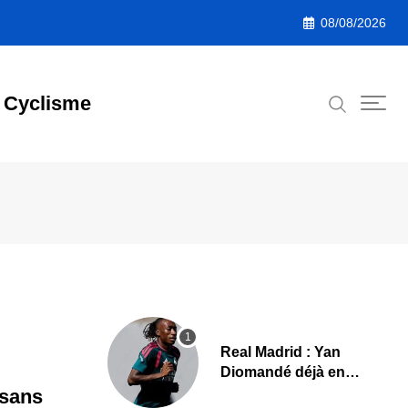
08/08/2026
Cyclisme
Real Madrid : Yan
Diomandé déjà en
action, les premières
 sans