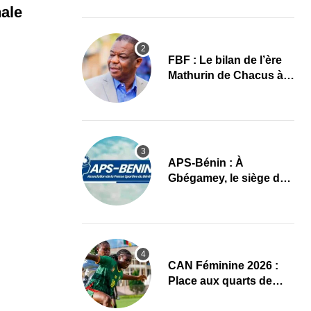
images
nale
FBF : Le bilan de l’ère
Mathurin de Chacus à
l’aube d’un nouveau
cycle
APS-Bénin : À
Gbégamey, le siège de
la Fédération de
Bodybuilding prêt à
accueillir l’AG élective
2026
CAN Féminine 2026 :
Place aux quarts de
finale, le programme