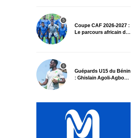
complet
Coupe CAF 2026-2027 :
Le parcours africain de
l’ASPAC avant son
grand retour
Guépards U15 du Bénin
: Ghislain Agoli-Agbo
dresse un bilan positif
et mise sur la relève