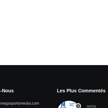
z-Nous
Les Plus Commentés
@megasportsmedia.com
INFOS