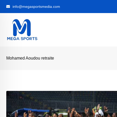
Skip
info@megasportsmedia.com
to
content
Mohamed Aoudou retraite