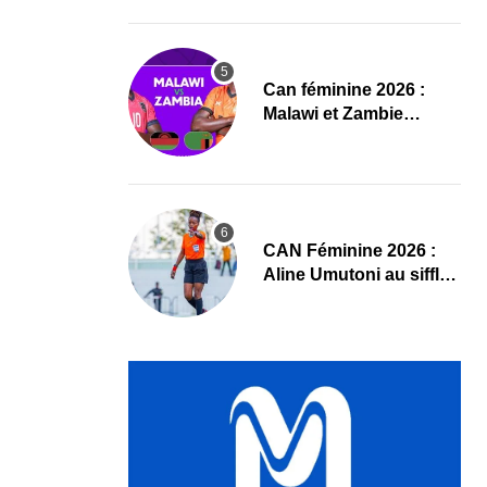
compositions
‎Can féminine 2026 :
Malawi et Zambie
dévoilent leurs
compositions
‎CAN Féminine 2026 :
Aline Umutoni au sifflet
du duel Égypte-Nigeria