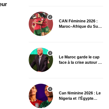
l’élite du damier à la
eur
conquête du sacre
CAN Féminine 2026 :
Maroc–Afrique du Sud,
un quart de finale aux
allures de finale
Le Maroc garde le cap
face à la crise autour de
Gianni Infantino à la
FIFA
‎Can féminine 2026 : Le
Nigeria et l’Égypte
dévoilent leurs