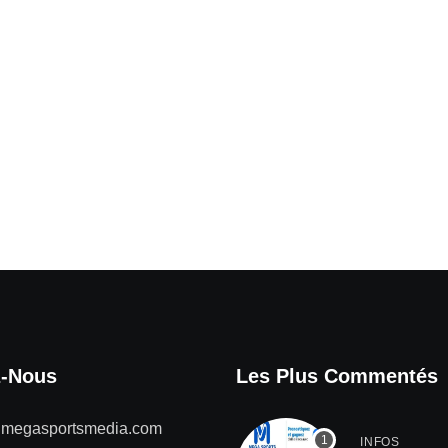
z-Nous
Les Plus Commentés
@megasportsmedia.com
INFOS