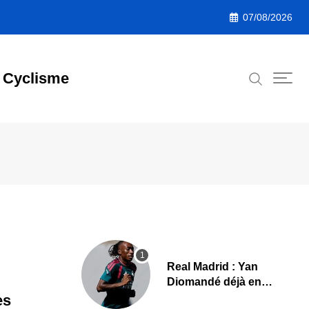
07/08/2026
Cyclisme
Real Madrid : Yan
Diomandé déjà en
action, les premières
es