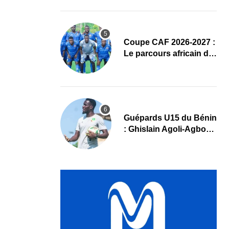
complet
Coupe CAF 2026-2027 :
Le parcours africain de
l’ASPAC avant son
grand retour
Guépards U15 du Bénin
: Ghislain Agoli-Agbo
dresse un bilan positif
et mise sur la relève