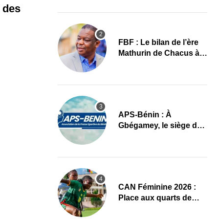
images
 des
FBF : Le bilan de l’ère
Mathurin de Chacus à
l’aube d’un nouveau
cycle
APS-Bénin : À
Gbégamey, le siège de
la Fédération de
Bodybuilding prêt à
accueillir l’AG élective
2026
CAN Féminine 2026 :
Place aux quarts de
finale, le programme