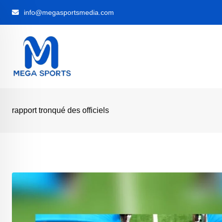
Skip
info@megasportsmedia.com
to
content
rapport tronqué des officiels