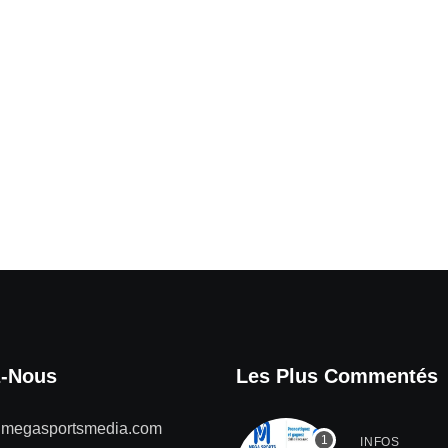
z-Nous
Les Plus Commentés
@megasportsmedia.com
INFOS