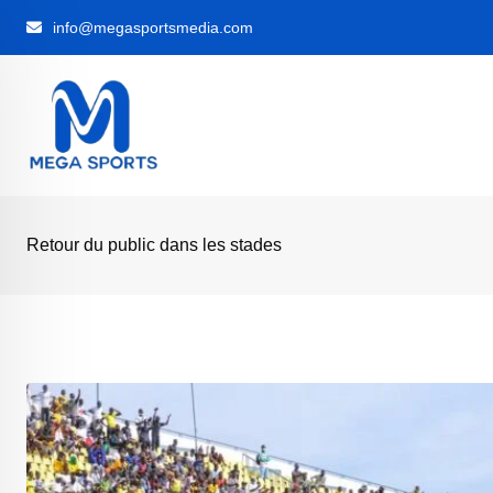
Skip
info@megasportsmedia.com
to
content
Retour du public dans les stades