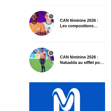
Sud
‎CAN féminine 2026 :
Les compositions
officielles de Côte
d’Ivoire – Algérie
‎CAN féminine 2026 :
Nabadda au sifflet pour
Côte d’Ivoire – Algérie