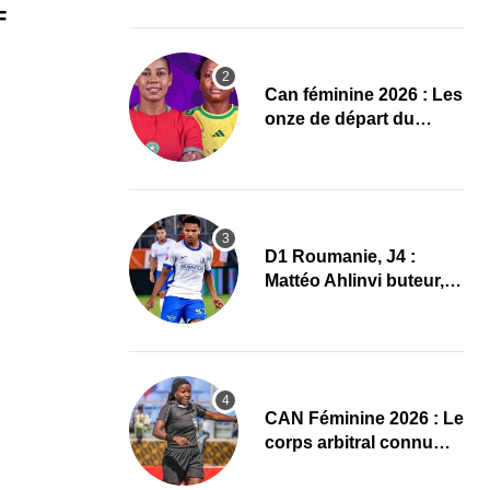
Mondial 2027 !
F
‎Can féminine 2026 : Les
onze de départ du
Maroc-Afrique du Sud
D1 Roumanie, J4 :
Mattéo Ahlinvi buteur,
Farul Constanța
s’impose
‎CAN Féminine 2026 : Le
corps arbitral connu
pour Maroc–Afrique du