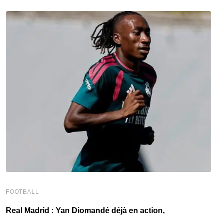
FOOTBALL
F
Real Madrid : Yan Diomandé déjà en action,
F