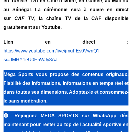
en Tunisie, 12h en Côte d’Ivoire, en Guinée, au Mali ou
au Sénégal. La cérémonie sera à suivre en direct
sur
CAF TV
, la chaîne TV de la CAF disponible
gratuitement sur Youtube.
Lien en direct :
https://www.youtube.com/live/jmuFEs0VwnQ?
si=JMHY1eU0E5WJy8AJ
Méga Sports vous propose des contenus originaux.
Fiabilité des informations, Informations en temps réel et
dans toutes ses dimensions. Adoptez-le et consommez-
le sans modération.
🔴
Rejoignez MEGA SPORTS sur WhatsApp dès
maintenant pour rester au top de l’actualité sportive en