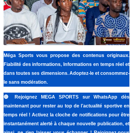
Méga Sports vous propose des contenus originaux.
Fiabilité des informations, Informations en temps réel et
dans toutes ses dimensions. Adoptez-le et consommez-
le sans modération.
🔴
Rejoignez MEGA SPORTS sur WhatsApp dès
maintenant pour rester au top de l’actualité sportive en
temps réel ! Activez la cloche de notifications pour être
instantanément alerté à chaque nouvelle publication, et
ainsi, ne rien laisser vous échapper ! Rejoignez-nous