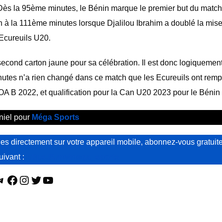
. Dès la 95ème minutes, le Bénin marque le premier but du match
in à la 111ème minutes lorsque Djalilou Ibrahim a doublé la mise
Ecureuils U20.
second carton jaune pour sa célébration. Il est donc logiquement
utes n’a rien changé dans ce match que les Ecureuils ont remp
’UFOA B 2022, et qualification pour la Can U20 2023 pour le Bénin
niel pour
Méga Sports
s directement sur votre appareil mobile, abonnez-vous gratuit
suivant :
https://t.me/mega_sports
Telegram
Facebook
Instagram
Twitter
YouTube