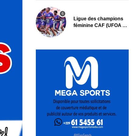
Ligue des champions
féminine CAF (UFOA A)
: L’AS Bolonta lance sa
conquête de l’Afrique
en Gambie