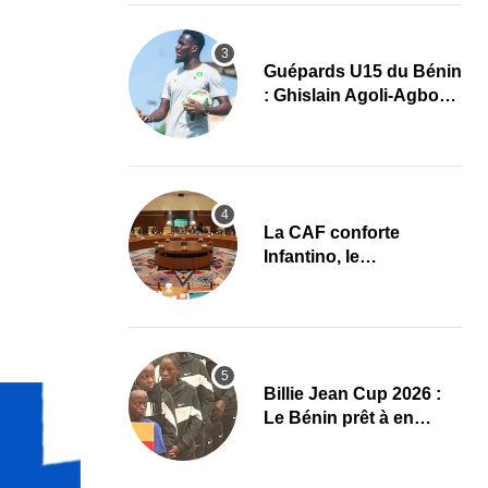
Guépards U15 du Bénin
: Ghislain Agoli-Agbo
dresse un bilan positif
et mise sur la relève
La CAF conforte
Infantino, le
développement africain
au cœur des priorités
Billie Jean Cup 2026 :
Le Bénin prêt à en
découdre à Abidjan