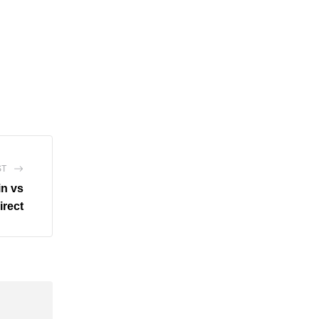
ST
in vs
irect