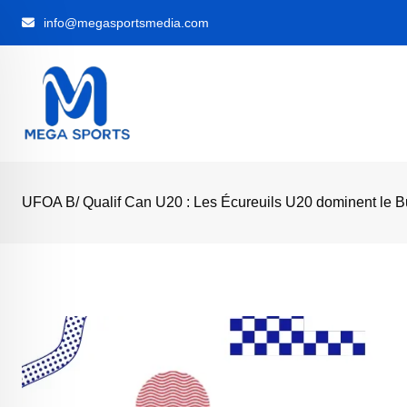
Skip
info@megasportsmedia.com
to
content
UFOA B/ Qualif Can U20 : Les Écureuils U20 dominent le Burk