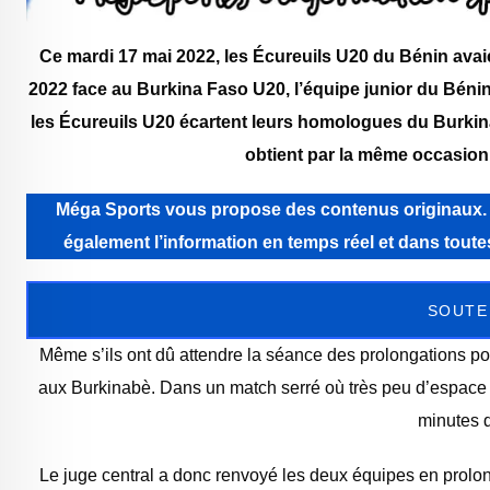
Ce mardi 17 mai 2022, les Écureuils U20 du Bénin avaie
2022 face au Burkina Faso U20, l’équipe junior du Bénin 
les Écureuils U20 écartent leurs homologues du Burkina
obtient par la même occasion 
Méga Sports vous propose des contenus originaux. Még
également l’information en temps réel et dans tou
SOUTE
Même s’ils ont dû attendre la séance des prolongations pou
aux Burkinabè. Dans un match serré où très peu d’espace ét
minutes 
Le juge central a donc renvoyé les deux équipes en prolon