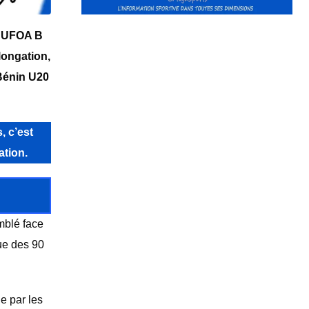
oi UFOA B
longation,
 Bénin U20
, c’est
ation.
mblé face
ue des 90
e par les