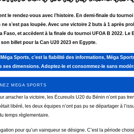
nt le rendez-vous avec l’histoire. En demi-finale du tourn
ne s’est pas loupée. Avec une victoire 2 buts à 1 après pro
 Faso, et accèdent à la finale du tournoi UFOA B 2022. Le
son billet pour la Can U20 2023 en Egypte.
a Sports, c’est la fiabilité des informations, Méga Sports
tes ses dimensions. Adoptez-le et consommez-le sans modér
NEZ MEGA SPORTS
r arracher la victoire, les Écureuils U20 du Bénin n’ont pas tre
ait libéré, les deux équipes n’ont pas pu se départager à l’iss
du temps règlementaire.
gation pour qu’un vainqueur se désigne. C’est la période choisi