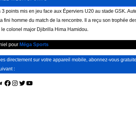
s 3 points mis en jeu face aux Éperviers U20 au stade GSK. Aut
 fini homme du match de la rencontre. Il a reçu son trophée de
le colonel major Djibrilla Hima Hamidou.
niel pour
Méga Sports
s directement sur votre appareil mobile, abonnez-vous gratuit
suivant :
https://t.me/mega_sports
Telegram
Facebook
Instagram
Twitter
YouTube