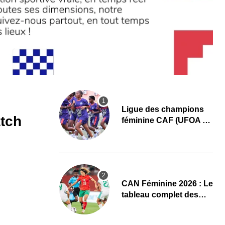
Ligue des champions
tch
féminine CAF (UFOA A)
: L’AS Bolonta lance sa
conquête de l’Afrique
en Gambie
CAN Féminine 2026 : Le
tableau complet des
quarts de finale