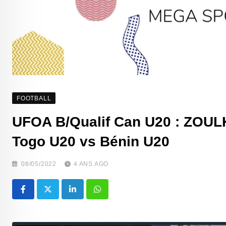
FOOTBALL
UFOA B/Qualif Can U20 : ZOU
Togo U20 vs Bénin U20
08/05/2022
4 ANS AGO
LinkedIn
Whatsapp