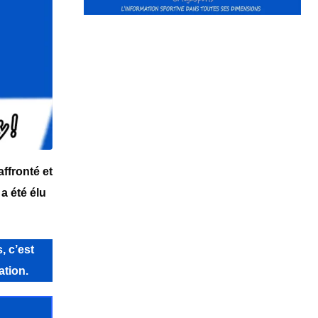
ffronté et
a été élu
, c’est
ation.