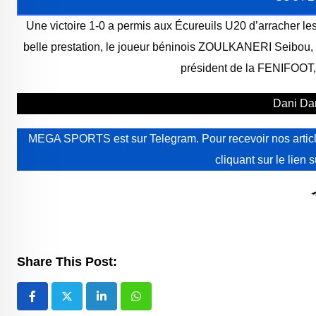
Une victoire 1-0 a permis aux Écureuils U20 d’arracher le
belle prestation, le joueur béninois ZOULKANERI Seibou, a
président de la FENIFOOT, 
Dani Da
MEGA SPORTS est sur Telegram. Pour recevoir nos article
cliquant sur le lien 
Share This Post:
LinkedIn
Whatsapp