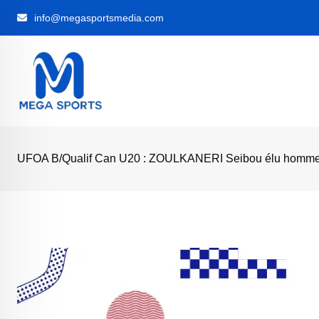
Skip
info@megasportsmedia.com
to
content
UFOA B/Qualif Can U20 : ZOULKANERI Seibou élu homme