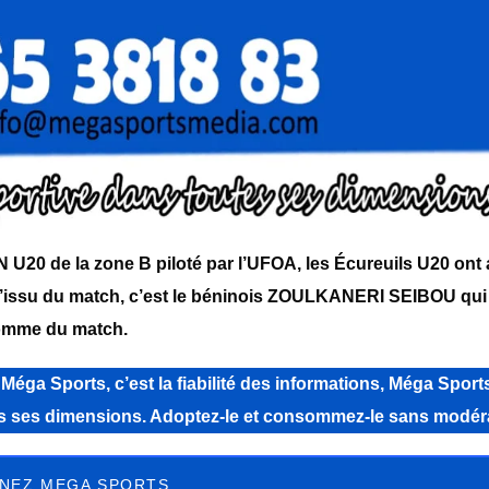
N U20 de la zone B piloté par l’UFOA, les Écureuils U20 ont a
l’issu du match, c’est le béninois ZOULKANERI SEIBOU qui 
mme du match.
a Sports, c’est la fiabilité des informations, Méga Sports
tes ses dimensions. Adoptez-le et consommez-le sans modér
NEZ MEGA SPORTS