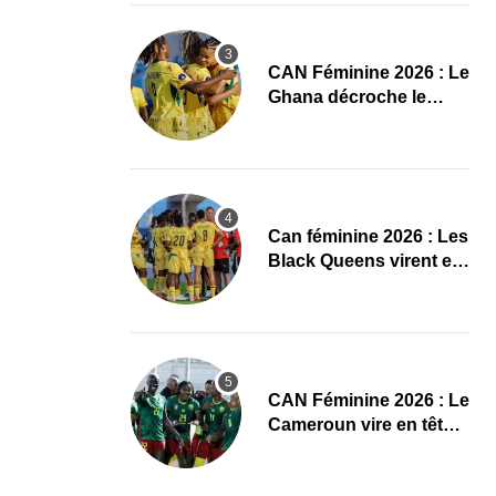
CAN Féminine 2026 : Le
Ghana décroche le
dernier ticket pour les
quarts, le Cap-Vert finit
bien
‎Can féminine 2026 : Les
Black Queens virent en
tête à la pause face aux
Maliennes
CAN Féminine 2026 : Le
Cameroun vire en tête
face au Cap-Vert à la
pause