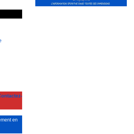
e
ontactez-
ement en