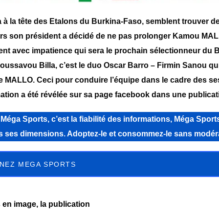
ra à la tête des Etalons du Burkina-Faso, semblent trouver d
vers son président a décidé de ne pas prolonger Kamou MALL
nt avec impatience qui sera le prochain sélectionneur du 
 Moussavou Billa, c’est le duo Oscar Barro – Firmin Sanou qu
e MALLO. Ceci pour conduire l’équipe dans le cadre des s
ation a été révélée sur sa page facebook dans une publicat
a Sports, c’est la fiabilité des informations, Méga Sports
tes ses dimensions. Adoptez-le et consommez-le sans modér
NEZ MEGA SPORTS
en image, la publication