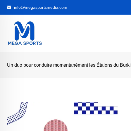
Skip
info@megasportsmedia.com
to
content
Un duo pour conduire momentanément les Étalons du Burk