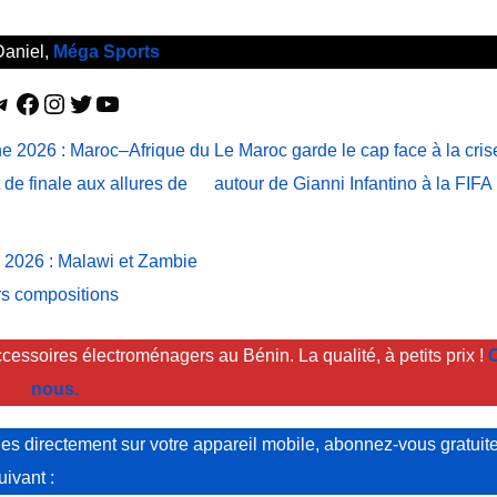
Daniel,
Méga Sports
Telegram
Facebook
Instagram
Twitter
YouTube
 2026 : Maroc–Afrique du
Le Maroc garde le cap face à la cris
 de finale aux allures de
autour de Gianni Infantino à la FIFA
e 2026 : Malawi et Zambie
rs compositions
cessoires électroménagers au Bénin. La qualité, à petits prix !
C
nous.
s directement sur votre appareil mobile, abonnez-vous gratuit
suivant :
https://t.me/mega_sports