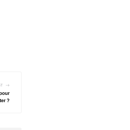
ST
 pour
ter ?