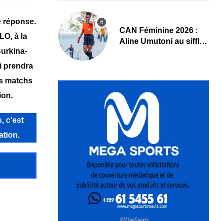
e réponse.
‎CAN Féminine 2026 :
O, à la
Aline Umutoni au sifflet
Burkina-
du duel Égypte-Nigeria
i prendra
es matchs
ion.
, c’est
ation.