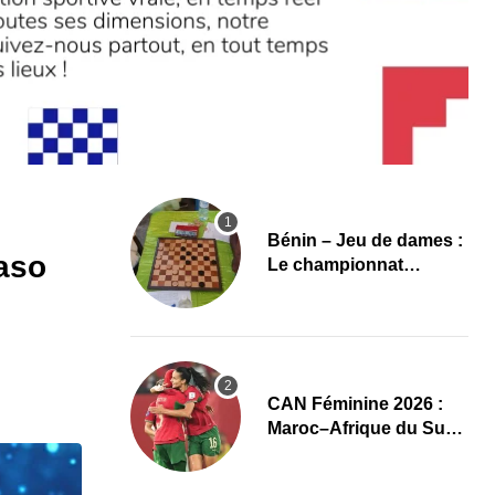
Bénin – Jeu de dames :
aso
Le championnat
national 2026 lancé,
l’élite du damier à la
conquête du sacre
CAN Féminine 2026 :
Maroc–Afrique du Sud,
un quart de finale aux
allures de finale