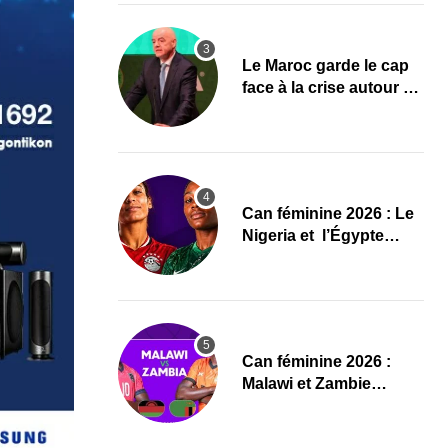
Le Maroc garde le cap
face à la crise autour de
Gianni Infantino à la
FIFA
‎Can féminine 2026 : Le
Nigeria et l’Égypte
dévoilent leurs
compositions
‎Can féminine 2026 :
Malawi et Zambie
dévoilent leurs
compositions