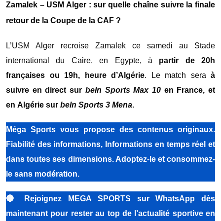
Zamalek – USM Alger : sur quelle chaîne suivre la finale
retour de la Coupe de la CAF ?
L’USM Alger recroise Zamalek ce samedi au Stade
international du Caire, en Egypte, à
partir de 20h
françaises ou 19h, heure d’Algérie
. Le match sera
à
suivre en direct sur
beIn Sports Max 10
en France, et
en Algérie sur
beIn Sports 3 Mena
.
Méga Sports vous propose des contenus originaux.
Fiabilité des informations, Informations en temps réel et
dans toutes ses dimensions. Adoptez-le et consommez-
le sans modération.
🔴
Rejoignez MEGA SPORTS sur WhatsApp dès
maintenant pour rester au top de l’actualité sportive en