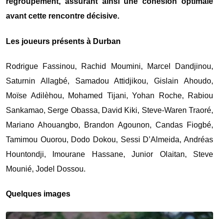
regroupement, assurant ainsi une cohésion optimale
avant cette rencontre décisive.
Les joueurs présents à Durban
Rodrigue Fassinou, Rachid Moumini, Marcel Dandjinou,
Saturnin Allagbé, Samadou Attidjikou, Gislain Ahoudo,
Moïse Adilèhou, Mohamed Tijani, Yohan Roche, Rabiou
Sankamao, Serge Obassa, David Kiki, Steve-Waren Traoré,
Mariano Ahouangbo, Brandon Agounon, Candas Fiogbé,
Tamimou Ouorou, Dodo Dokou, Sessi D’Almeida, Andréas
Hountondji, Imourane Hassane, Junior Olaitan, Steve
Mounié, Jodel Dossou.
Quelques images