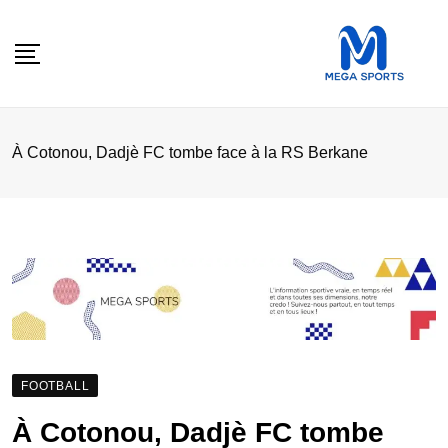
Skip
to
content
À Cotonou, Dadjè FC tombe face à la RS Berkane
FOOTBALL
À Cotonou, Dadjè FC tombe