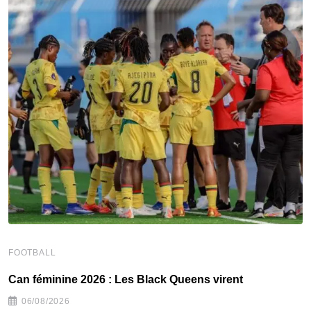
F
FOOTBALL
C
‎Can féminine 2026 : Les Black Queens virent
06/08/2026