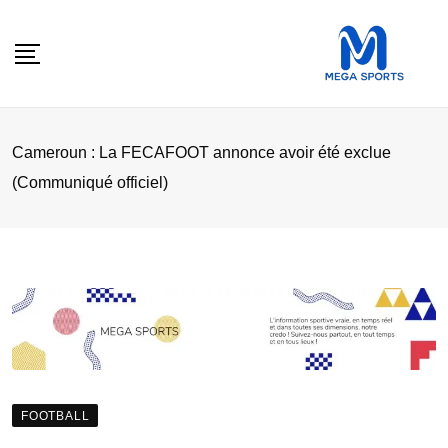
Skip
to
content
Cameroun : La FECAFOOT annonce avoir été exclue
(Communiqué officiel)
FOOTBALL