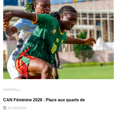
FOOTBALL
F
CAN Féminine 2026 : Place aux quarts de
C
07/08/2026