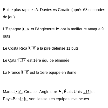
But le plus rapide : A. Davies vs Croatie (après 68 secondes
de jeu)
L’Espagne 🇪🇸 et l’Angleterre 🏴󠁧󠁢󠁥󠁮󠁧󠁿 ont la meilleure attaque 9
buts
Le Costa Rica 🇨🇷 a la pire défense 11 buts
Le Qatar 🇶🇦 est 1ère équipe éliminée
La France 🇫🇷 est la 1ère équipe en 8ème
Maroc 🇲🇦, Croatie , Angleterre 🏴󠁧󠁢󠁥󠁮󠁧󠁿, États-Unis 🇺🇸 et
Pays-Bas 🇳🇱 sont les seules équipes invaincues