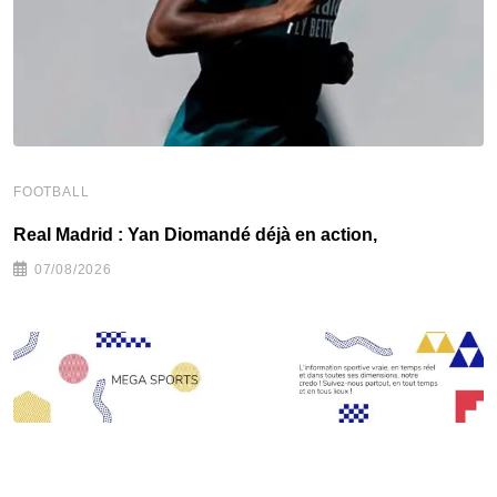
FOOTBALL
F
Real Madrid : Yan Diomandé déjà en action,
F
07/08/2026