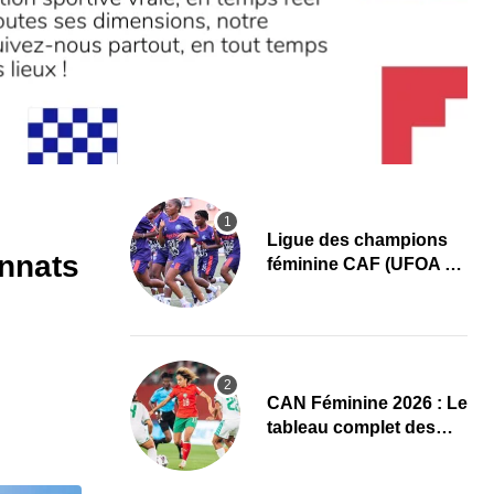
Ligue des champions
onnats
féminine CAF (UFOA A)
: L’AS Bolonta lance sa
conquête de l’Afrique
en Gambie
CAN Féminine 2026 : Le
tableau complet des
quarts de finale