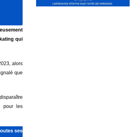
rieusement
kating qui
2023, alors
signalé que
disparaître
e pour les
toutes ses