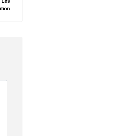
: Les
ition