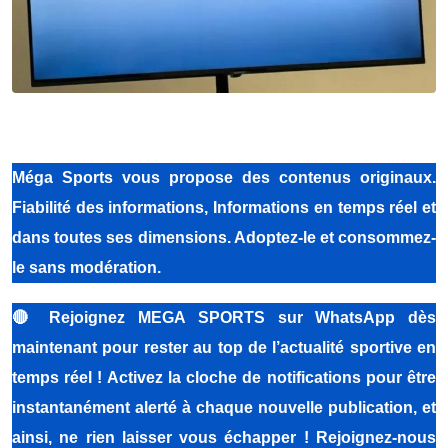
Méga Sports
vous propose des contenus originaux.
Fiabilité des informations, Informations en temps réel et
dans toutes ses dimensions. Adoptez-le et consommez-
le sans modération.
🔴
Rejoignez MEGA SPORTS sur WhatsApp dès
maintenant pour rester au top de l’actualité sportive en
temps réel ! Activez la cloche de notifications pour être
instantanément alerté à chaque nouvelle publication, et
ainsi, ne rien laisser vous échapper ! Rejoignez-nous