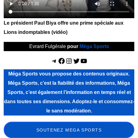
Le président Paul Biya offre une prime spéciale aux
Lions indomptables (vidéo)
Evrard Fulgérale
pour
Méga Sports
Telegram
Facebook
Instagram
Twitter
YouTube
Méga Sports vous propose des contenus originaux.
Méga Sports, c’est la fiabilité des informations, Méga
Sports, c’est également l’information en temps réel et
dans toutes ses dimensions. Adoptez-le et consommez-
le sans modération.
SOUTENEZ MEGA SPORTS