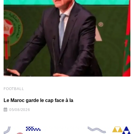
FOOTBALL
F
Le Maroc garde le cap face à la
‎
05/08/2026