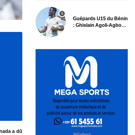
Guépards U15 du Bénin
: Ghislain Agoli-Agbo
dresse un bilan positif
et mise sur la relève
anada a dû