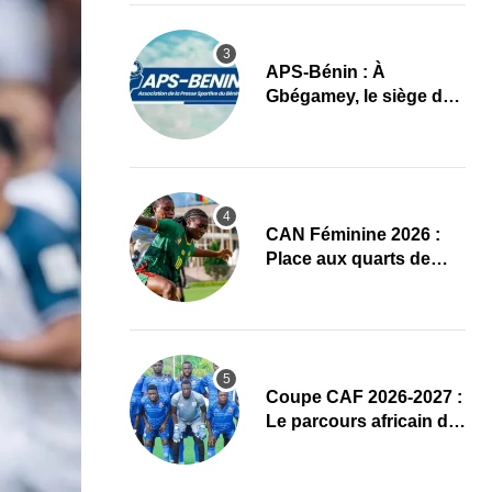
APS-Bénin : À
Gbégamey, le siège de
la Fédération de
Bodybuilding prêt à
accueillir l’AG élective
2026
CAN Féminine 2026 :
Place aux quarts de
finale, le programme
complet
Coupe CAF 2026-2027 :
Le parcours africain de
l’ASPAC avant son
grand retour