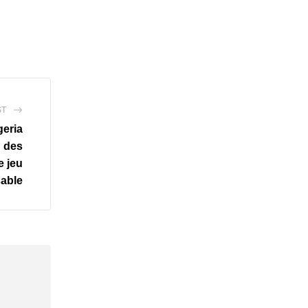
ST
geria
n des
e jeu
able