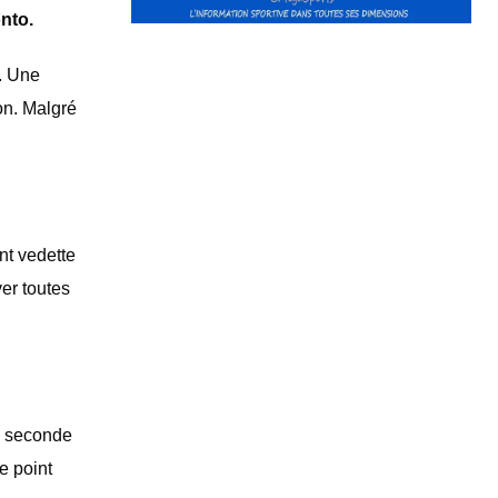
onto.
. Une
on. Malgré
nt vedette
ver toutes
a seconde
e point