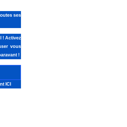
toutes ses
 ! Activez
isser vous
aravant !
nt ICI