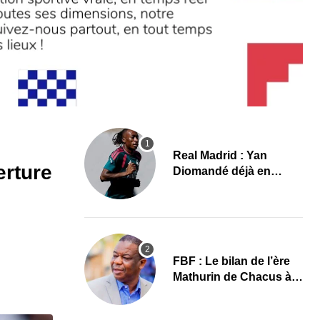
Real Madrid : Yan
erture
Diomandé déjà en
action, les premières
images
FBF : Le bilan de l’ère
Mathurin de Chacus à
l’aube d’un nouveau
cycle