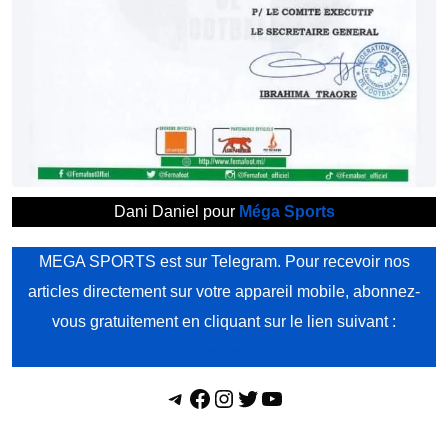
Dani Daniel pour
Méga Sports
MEGA SPORTS est sur Telegram. Pour recevoir nos
articles directement sur votre appareil mobile, abonnez-
vous gratuitement en cliquant sur le lien suivant :
https://t.me/mega_sports
Telegram
Facebook
Instagram
Twitter
YouTube