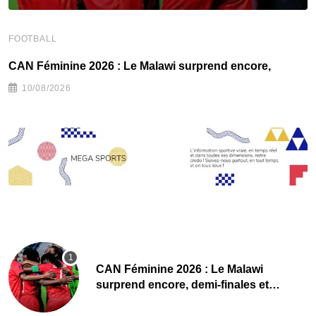
FOOTBALL
F
CAN Féminine 2026 : Le Malawi surprend encore,
C
10/08/2026
CAN Féminine 2026 : Le Malawi
surprend encore, demi-finales et
Mondial pour les Scorchers !