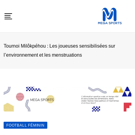
Skip
to
content
Tournoi Milôkpéhou : Les joueuses sensibilisées sur
l’environnement et les menstruations
FOOTBALL FÉMININ