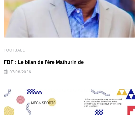
FOOTBALL
F
FBF : Le bilan de l’ère Mathurin de
C
07/08/2026