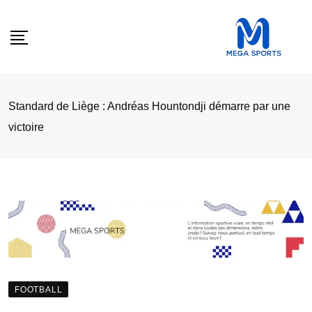
Skip
to
content
Standard de Liège : Andréas Hountondji démarre par une
victoire
FOOTBALL