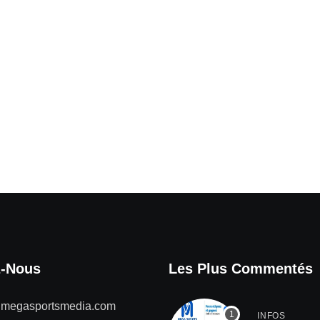
z-Nous
Les Plus Commentés
@megasportsmedia.com
INFOS