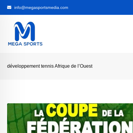
Skip
info@megasportsmedia.com
to
content
développement tennis Afrique de l’Ouest