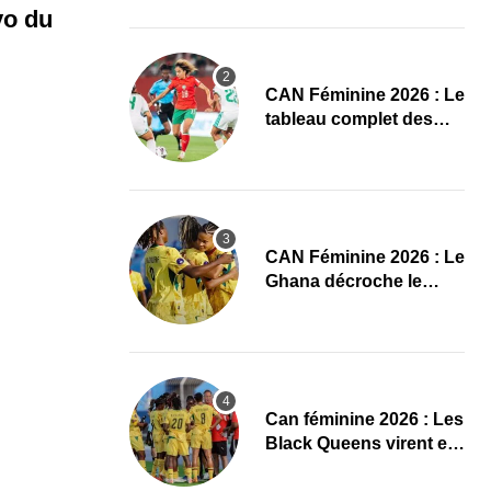
conquête de l’Afrique
vo du
en Gambie
CAN Féminine 2026 : Le
tableau complet des
quarts de finale
CAN Féminine 2026 : Le
Ghana décroche le
dernier ticket pour les
quarts, le Cap-Vert finit
bien
‎Can féminine 2026 : Les
Black Queens virent en
tête à la pause face aux