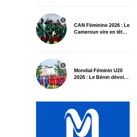
Maliennes
CAN Féminine 2026 : Le
Cameroun vire en tête
face au Cap-Vert à la
pause
Mondial Féminin U20
2026 : Le Bénin dévoile
sa liste officielle pour la
Pologne