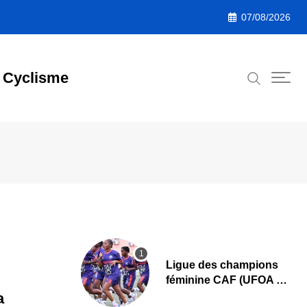
07/08/2026
Cyclisme
Ligue des champions
féminine CAF (UFOA A)
: L’AS Bolonta lance sa
a