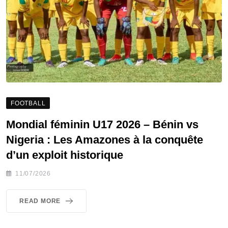
FOOTBALL
Mondial féminin U17 2026 – Bénin vs
Nigeria : Les Amazones à la conquête
d’un exploit historique
11/07/2026
READ MORE