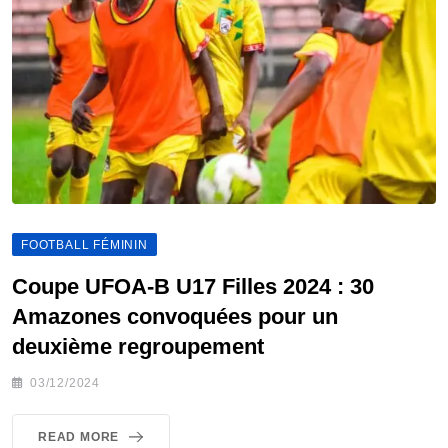
FOOTBALL FÉMININ
Coupe UFOA-B U17 Filles 2024 : 30
Amazones convoquées pour un
deuxième regroupement
03/12/2024
READ MORE