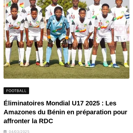
FOOTBALL
Éliminatoires Mondial U17 2025 : Les
Amazones du Bénin en préparation pour
affronter la RDC
04/03/2025