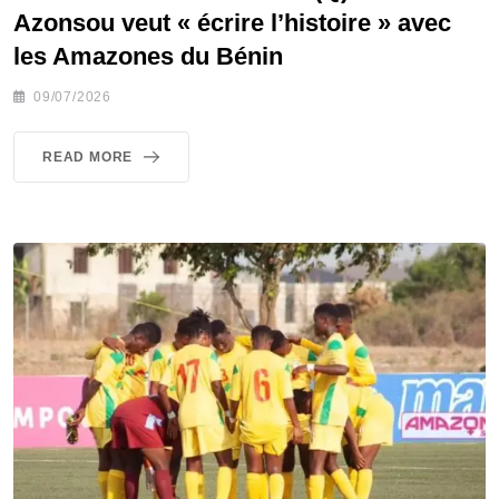
Azonsou veut « écrire l’histoire » avec
les Amazones du Bénin
09/07/2026
READ MORE