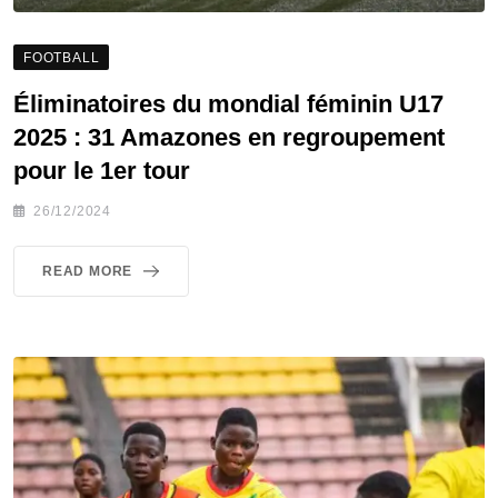
FOOTBALL
Éliminatoires du mondial féminin U17
2025 : 31 Amazones en regroupement
pour le 1er tour
26/12/2024
READ MORE