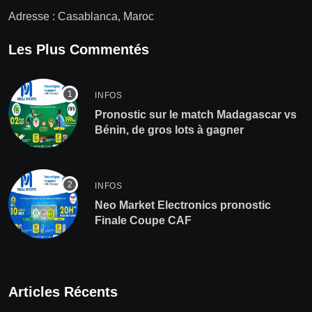
Adresse : Casablanca, Maroc
Les Plus Commentés
INFOS
Pronostic sur le match Madagascar vs
Bénin, de gros lots à gagner
INFOS
Neo Market Electronics pronostic
Finale Coupe CAF
Articles Récents