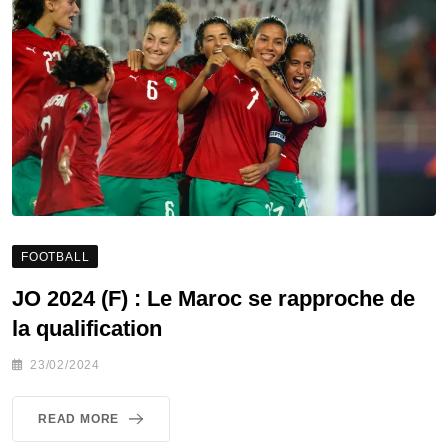
FOOTBALL
JO 2024 (F) : Le Maroc se rapproche de
la qualification
23/02/2024
READ MORE