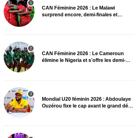
CAN Féminine 2026 : Le Malawi
surprend encore, demi-finales et
Mondial pour les Scorchers !
CAN Féminine 2026 : Le Cameroun
élimine le Nigeria et s’offre les demi-
finales et le Mondial
Mondial U20 féminin 2026 : Abdoulaye
Ouzérou fixe le cap avant le grand défi
des Amazones