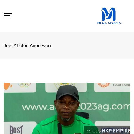
Skip
to
content
Joël Aholou Avocevou