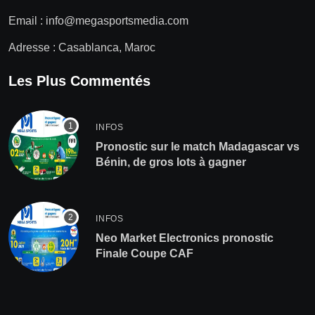
Email :
info@megasportsmedia.com
Adresse : Casablanca, Maroc
Les Plus Commentés
INFOS
Pronostic sur le match Madagascar vs
Bénin, de gros lots à gagner
INFOS
Neo Market Electronics pronostic
Finale Coupe CAF