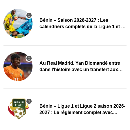
Bénin – Saison 2026-2027 : Les
calendriers complets de la Ligue 1 et de
la Ligue 2 dévoilés
Au Real Madrid, Yan Diomandé entre
dans l’histoire avec un transfert aux
multiples records
Bénin – Ligue 1 et Ligue 2 saison 2026-
2027 : Le règlement complet avec
plusieurs réformes