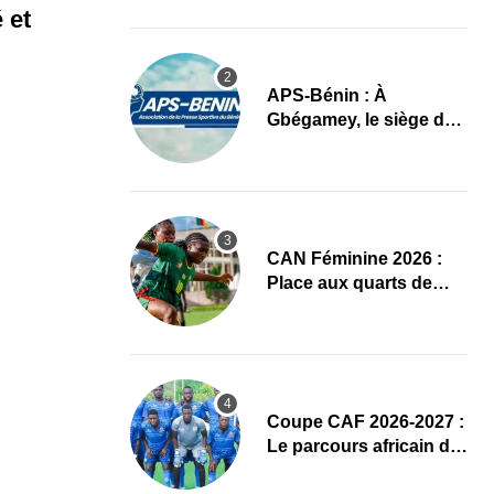
cycle
 et
APS-Bénin : À
Gbégamey, le siège de
la Fédération de
Bodybuilding prêt à
accueillir l’AG élective
2026
CAN Féminine 2026 :
Place aux quarts de
finale, le programme
complet
Coupe CAF 2026-2027 :
Le parcours africain de
l’ASPAC avant son