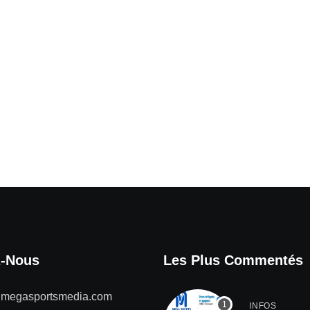
z-Nous
Les Plus Commentés
@megasportsmedia.com
INFOS