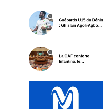
grand retour
Guépards U15 du Bénin
: Ghislain Agoli-Agbo
dresse un bilan positif
et mise sur la relève
La CAF conforte
Infantino, le
développement africain
au cœur des priorités