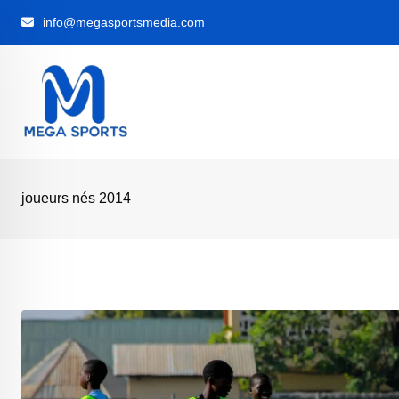
Skip
info@megasportsmedia.com
to
content
joueurs nés 2014