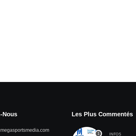
z-Nous
Les Plus Commentés
@megasportsmedia.com
INFOS