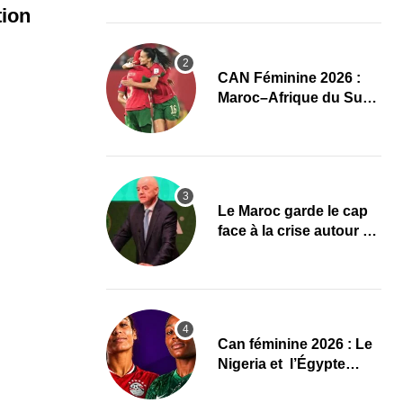
l’élite du damier à la
tion
conquête du sacre
CAN Féminine 2026 :
Maroc–Afrique du Sud,
un quart de finale aux
allures de finale
Le Maroc garde le cap
face à la crise autour de
Gianni Infantino à la
FIFA
‎Can féminine 2026 : Le
Nigeria et l’Égypte
dévoilent leurs