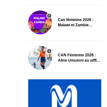
compositions
‎Can féminine 2026 :
Malawi et Zambie
dévoilent leurs
compositions
‎CAN Féminine 2026 :
Aline Umutoni au sifflet
du duel Égypte-Nigeria