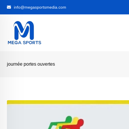
Skip
info@megasportsmedia.com
to
content
journée portes ouvertes