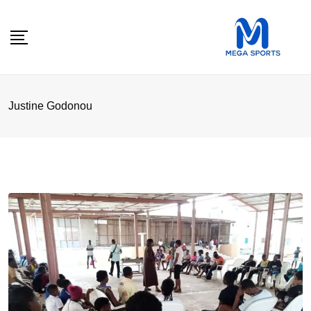
Skip
to
content
Justine Godonou