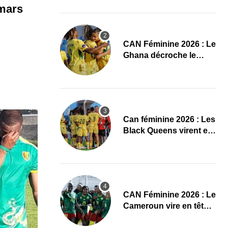
 mars
CAN Féminine 2026 : Le
Ghana décroche le
dernier ticket pour les
quarts, le Cap-Vert finit
bien
‎Can féminine 2026 : Les
Black Queens virent en
tête à la pause face aux
Maliennes
CAN Féminine 2026 : Le
Cameroun vire en tête
face au Cap-Vert à la