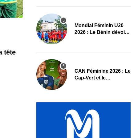
pause
Mondial Féminin U20
2026 : Le Bénin dévoile
sa liste officielle pour la
Pologne
a tête
CAN Féminine 2026 : Le
Cap-Vert et le
Cameroun dévoilent
leurs compositions