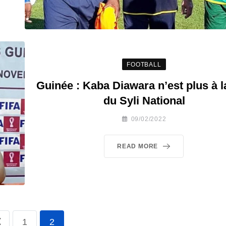
FOOTBALL
Guinée : Kaba Diawara n’est plus à l
du Syli National
09/02/2022
READ MORE
1
2