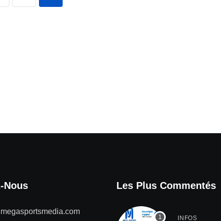
z-Nous
Les Plus Commentés
@megasportsmedia.com
INFOS