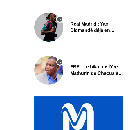
le programme
Real Madrid : Yan
Diomandé déjà en
action, les premières
images
FBF : Le bilan de l’ère
Mathurin de Chacus à
l’aube d’un nouveau
cycle