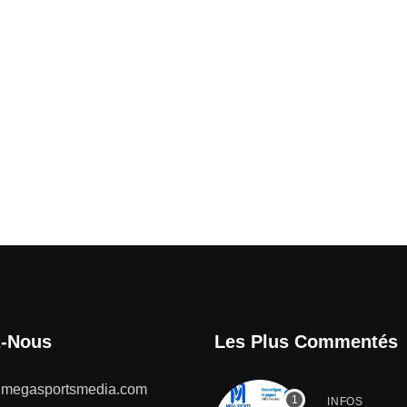
z-Nous
Les Plus Commentés
@megasportsmedia.com
INFOS