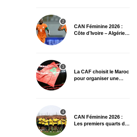
CAN Féminine 2026
CAN Féminine 2026 :
Côte d’Ivoire – Algérie,
chaîne et heure du
premier quart de finale
La CAF choisit le Maroc
pour organiser une
nouvelle CAN (Officiel)
CAN Féminine 2026 :
Les premiers quarts de
finale ce samedi 8 août,