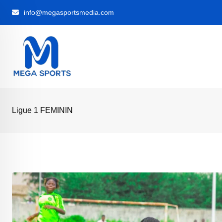
Skip
info@megasportsmedia.com
to
content
Ligue 1 FEMININ